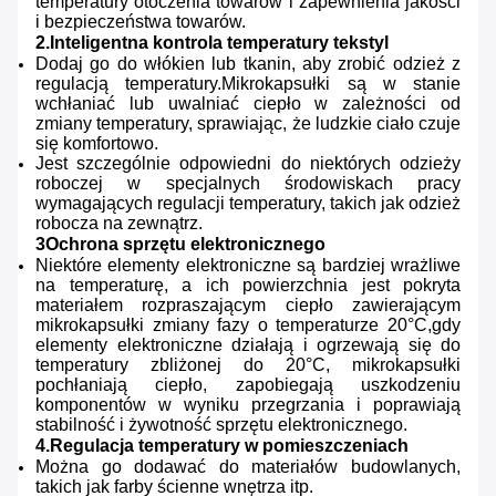
temperatury otoczenia towarów i zapewnienia jakości
i bezpieczeństwa towarów.
2.Inteligentna kontrola temperatury tekstyl
Dodaj go do włókien lub tkanin, aby zrobić odzież z
regulacją temperatury.Mikrokapsułki są w stanie
wchłaniać lub uwalniać ciepło w zależności od
zmiany temperatury, sprawiając, że ludzkie ciało czuje
się komfortowo.
Jest szczególnie odpowiedni do niektórych odzieży
roboczej w specjalnych środowiskach pracy
wymagających regulacji temperatury, takich jak odzież
robocza na zewnątrz.
3Ochrona sprzętu elektronicznego
Niektóre elementy elektroniczne są bardziej wrażliwe
na temperaturę, a ich powierzchnia jest pokryta
materiałem rozpraszającym ciepło zawierającym
mikrokapsułki zmiany fazy o temperaturze 20°C,gdy
elementy elektroniczne działają i ogrzewają się do
temperatury zbliżonej do 20°C, mikrokapsułki
pochłaniają ciepło, zapobiegają uszkodzeniu
komponentów w wyniku przegrzania i poprawiają
stabilność i żywotność sprzętu elektronicznego.
4.Regulacja temperatury w pomieszczeniach
Można go dodawać do materiałów budowlanych,
takich jak farby ścienne wnętrza itp.