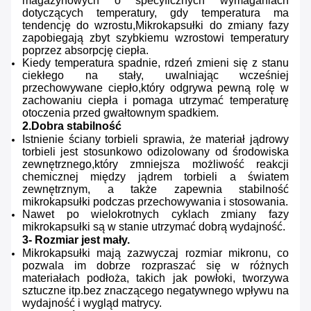
magazynowych o specyficznych wymaganiach
dotyczących temperatury, gdy temperatura ma
tendencję do wzrostu,Mikrokapsułki do zmiany fazy
zapobiegają zbyt szybkiemu wzrostowi temperatury
poprzez absorpcję ciepła.
Kiedy temperatura spadnie, rdzeń zmieni się z stanu
ciekłego na stały, uwalniając wcześniej
przechowywane ciepło,który odgrywa pewną rolę w
zachowaniu ciepła i pomaga utrzymać temperaturę
otoczenia przed gwałtownym spadkiem.
2.Dobra stabilność
Istnienie ściany torbieli sprawia, że materiał jądrowy
torbieli jest stosunkowo odizolowany od środowiska
zewnętrznego,który zmniejsza możliwość reakcji
chemicznej między jądrem torbieli a światem
zewnętrznym, a także zapewnia stabilność
mikrokapsułki podczas przechowywania i stosowania.
Nawet po wielokrotnych cyklach zmiany fazy
mikrokapsułki są w stanie utrzymać dobrą wydajność.
3- Rozmiar jest mały.
Mikrokapsułki mają zazwyczaj rozmiar mikronu, co
pozwala im dobrze rozpraszać się w różnych
materiałach podłoża, takich jak powłoki, tworzywa
sztuczne itp.bez znaczącego negatywnego wpływu na
wydajność i wygląd matrycy.