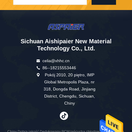
Sichuan Aishipaier New Material
Technology Co., Ltd.
celia@xhhc.cn
86--18215553446
Pokój 2010, 20 piętro, IMP
Global Metropolis Plaza, nr
318, Dongda Road, Jinjiang
District, Chengdu, Sichuan,
Chiny
Chiny Dobra jakość Dedykowany PCM łańcucha chłodnego Sprzedawca.