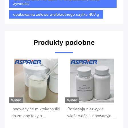
żywności
opakowania żelowe wielokrotnego użytku 400 g
Produkty podobne
Wideo
Wideo
Wi
Innowacyjne mikrokapsułki
Posiadają niezwykłe
Re
°C
do zmiany fazy o
właściwości i innowacyjny
te
ść
temperaturze 37°C:
materiał - zaawansowane
bu