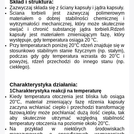
Skład i struktura:
Zazwyczaj składa się z ściany kapsuły i jądra kapsuły.
Ściana torbieli jest zazwyczaj polimerowym
materiałem o dobrej stabilności chemicznej i
wytrzymałości mechanicznej, który może skutecznie
owijać i chronić substancję jądra torbieli.Rdzeń
kapsuły jest materiałem zmieniającym fazę, który
występuje, gdy temperatura osiąga 20 °C.
Przy temperaturach poniżej 20°C rdzeń znajduje się w
stosunkowo stabilnym stanie fizycznym (np. stałym),
podczas gdy gdy temperatura wzrasta do 20°C i
powyżej, rdzeń przechodzi do innego stanu (np.
ciekłego).
Charakterystyka działania:
1Charakterystyka reakcji na temperaturę
Kiedy temperatura otoczenia jest bliska lub osiąga
20°C, materiał zmieniający fazę rdzenia kapsuły
zaczyna wchłaniać ciepło i przechodzi transformację
fazową,który może pochłaniać dużą ilość ciepła, tak
aby skutecznie utrzymać względną stabilność
temperatury otoczenia na poziomie około 20°C.
Na przykład w niektórych środowiskach