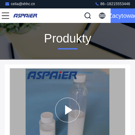
celia@xhhc.cn
86--18215553446
Zacytowa
Produkty