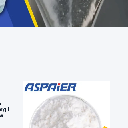
y
rgii
ów