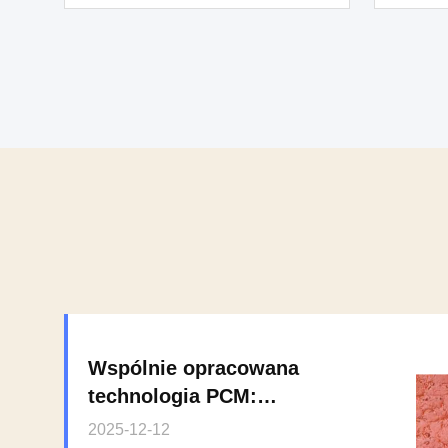
maga
pochła
Wspólnie opracowana
technologia PCM:
wzmocnienie podeszwów
2025-12-12