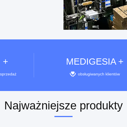
 +
MEDIGESIA +
sprzedaż
obsługiwanych klientów
Najważniejsze produkty