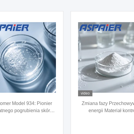
video
PCM: Bezkonkurencyjny w
Proszek PCM do
ie magazynowania ciepła i
magazynowania energ
gulacji temperatury dla
rewolucja w zarządza
owań o niskim czasie - ma
cieplnym w budynkach i
zwykle wysoką zdolność
nimi - Proszek ten zos