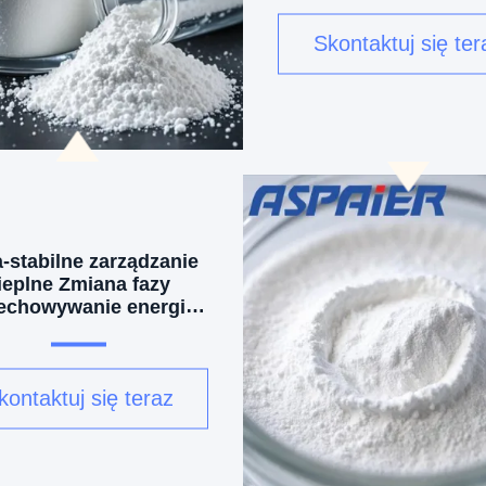
Skontaktuj się ter
a-stabilne zarządzanie
ieplne Zmiana fazy
echowywanie energii
kiej jakości materiał:
°C Materiał do zmiany
fazy
kontaktuj się teraz