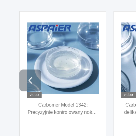
video
video
Idealne dla baterii, aby poprawić
-25°C 
ek
doświadczenie baterii - wysoka
zakres
h
przewodność cieplna, aby
re
ch
pomóc w zarządzaniu cieplnym
zastos
baterii
nie