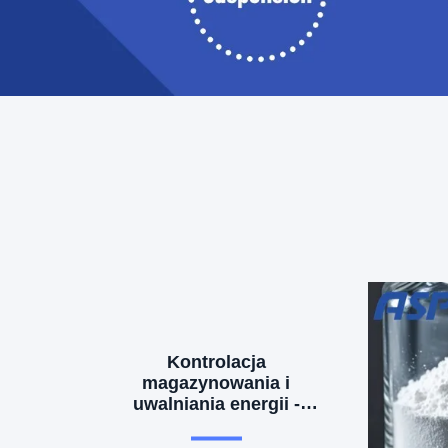
Kontrolacja
magazynowania i
uwalniania energii -
precyzyjna zmiana fazy
buduje rdzeń magazynów