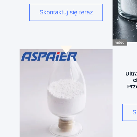
ciepła wyposażony w
Skontaktuj się teraz
bariery odporne na ciepło:
materiały do zmiany fazy w
temperaturze 90 °C dla
lotnictwa wojskowego
video
Ultr
c
Prz
Wyso
110
S