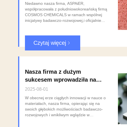
antypoślizgowych w celu
Niedawno nasza firma, ASPAiER,
rozwiązania zimowych
współpracowała z południowokoreańską firmą
COSMOS CHEMICALS w ramach wspólnej
wyzwań związanych z
inicjatywy badawczo-rozwojowej,i oficjalnie
"czarnym lodem"
zaprezentował innowacyjne osiągnięcie
technologiczne łączące technologię PCM z
wysokiej wytrzymałości żywicą MMA do
Czytaj więcej
zastosowania w systemach
przeciwpoślizgowychTechnologia ta
skutecznie radzi sobie z wypadkami
spowodowanymi przez "czarny lód" na
drogach w zimie, zapewniając zupełnie nowe
Nasza firma z dużym
rozwiązanie dla projektów bezpieczeństwa
drogowego w miastach. Podstawowa
sukcesem wprowadziła na
technologia: Kiedy podeszwy antypoślizgowe
rynek Carbomer 371
spotykają się z materiałami zmieniającymi
2025-08-01
fazę Tradycyjne chodniki antypoślizgowe
dedykowany do
W obecnej erze ciągłych innowacji w nauce o
zwiększają przede wszystkim tarcie poprzez
akumulatorów, co umożliwia
materiałach, nasza firma, opierając się na
zwiększenie chropowitości
swoich głębokich możliwościach badawczo-
poprawę parametrów pracy
powierzchni.stwarzające znaczące zagrożenia
rozwojowych i wnikliwym wglądzie w
dla bezpieczeństwaInnowacyjność naszego
baterii litowych
najnowocześniejsze technologie, z
wspólnie opracowanego rozwiązania polega
powodzeniem opracowała wysokowydajny