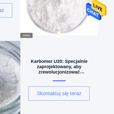
az
video
Karbomer U20: Specjalnie
zaprojektowany, aby
zrewolucjonizować
produkcję produktów do
pielęgnacji skóry
zawierających elektrolity i
Skontaktuj się teraz
alkohol - materiał wysokiej
jakości o bardzo wysokiej
lepkości