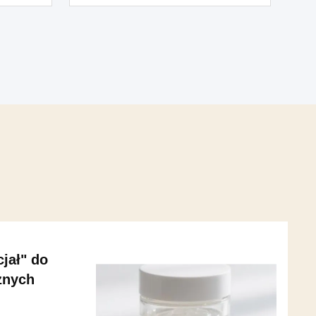
aby
ać się
ów do
ym
jał" do
znych