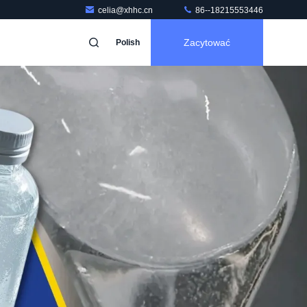
celia@xhhc.cn
86--18215553446
Zacytować
Polish