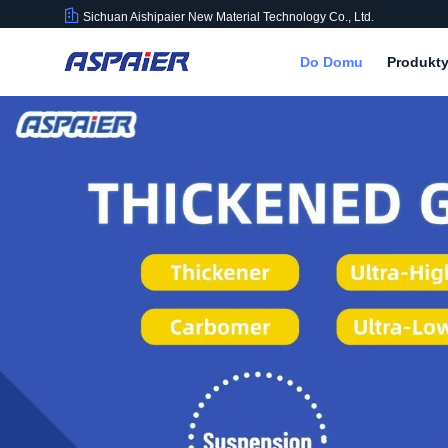
Sichuan Aishipaier New Material Technology Co., Ltd.
Do Domu
Produkt