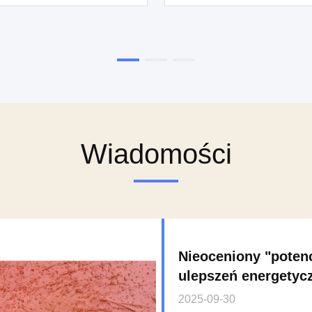
zynowania ciepła i może
zaprojektowany tak, 
niać i przechowywać dużą
bezproblemowo zintegrow
ilość energii cieplnej
z szeroką gamą produkt
zarządzania ciepln
Wiadomości
Nieoceniony "potenc
ulepszeń energetyc
2025-09-30