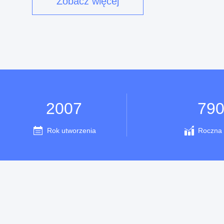
Zobacz więcej
2007
790
Rok utworzenia
Roczna 