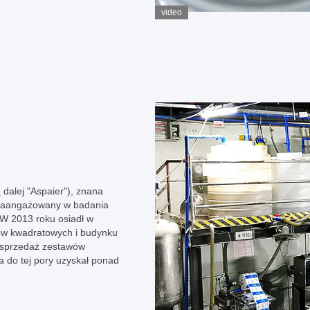
video
dalej "Aspaier"), znana
 zaangażowany w badania
..W 2013 roku osiadł w
ów kwadratowych i budynku
 sprzedaż zestawów
a do tej pory uzyskał ponad