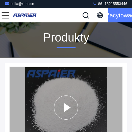
celia@xhhc.cn
86--18215553446
Zacytowa
Produkty