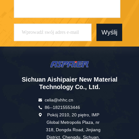
Wyślij
Sichuan Aishipaier New Material
Technology Co., Ltd.
celia@xhhc.cn
86--18215553446
Pokój 2010, 20 piętro, IMP
Global Metropolis Plaza, nr
318, Dongda Road, Jinjiang
District, Chengdu, Sichuan,