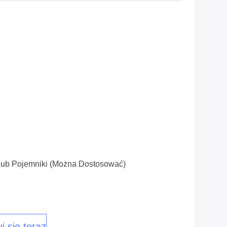
Lub Pojemniki (można Dostosować)
j się teraz