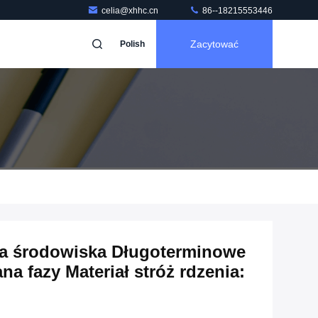
celia@xhhc.cn
86--18215553446
Zacytować
Polish
na środowiska Długoterminowe
na fazy Materiał stróż rdzenia: