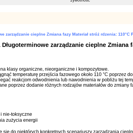
żywotność
 zarządzanie cieplne Zmiana fazy Materiał stróż rdzenia: 110°C
 Długoterminowe zarządzanie cieplne Zmiana fa
 na klasy organiczne, nieorganiczne i kompozytowe.
ągnąć temperaturę przejścia fazowego około 110 °C poprzez dos
gać reakcjom odwodnienia lub nawodnienia w pobliżu tej temp
wane poprzez dodanie różnych rodzajów materiałów do zmiany 
i nie-toksyczne
a zużycia energii
 się do niektórych konkretnych scenariuszy zarządzania cieplny