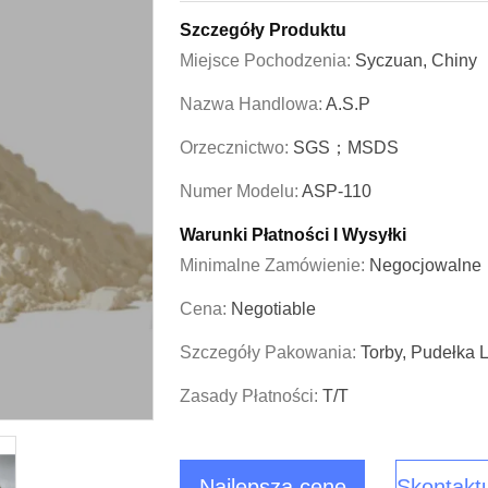
Szczegóły Produktu
Miejsce Pochodzenia:
Syczuan, Chiny
Nazwa Handlowa:
A.S.P
Orzecznictwo:
SGS；MSDS
Numer Modelu:
ASP-110
Warunki Płatności I Wysyłki
Minimalne Zamówienie:
Negocjowalne
Cena:
Negotiable
Szczegóły Pakowania:
Torby, Pudełka 
Zasady Płatności:
T/T
Najlepszą cenę
Skontaktu