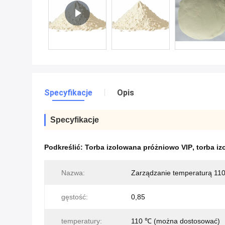
Specyfikacje
Opis
Specyfikacje
Podkreślić:
Torba izolowana próżniowo VIP
,
torba i
Nazwa:
Zarządzanie temperaturą 1
gęstość:
0,85
temperatury:
110 ℃ (można dostosować)