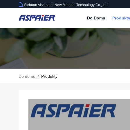
Sichuan Aishipaier New Material Technology Co., Ltd.
Do Domu
Produkt
Do domu
/
Produkty