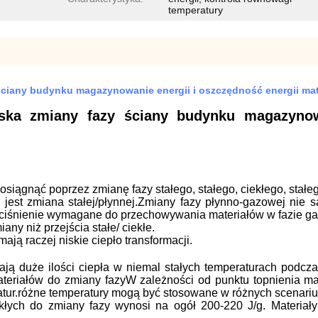
temperatury
ściany budynku magazynowanie energii i oszczędność energii mate
iska zmiany fazy ściany budynku magazynow
ągnąć poprzez zmianę fazy stałego, stałego, ciekłego, stałego
est zmiana stałej/płynnej.Zmiany fazy płynno-gazowej nie 
e ciśnienie wymagane do przechowywania materiałów w fazie g
ny niż przejścia stałe/ ciekłe.
ają raczej niskie ciepło transformacji.
ają duże ilości ciepła w niemal stałych temperaturach podcz
teriałów do zmiany fazyW zależności od punktu topnienia ma
tur.różne temperatury mogą być stosowane w różnych scenari
iekłych do zmiany fazy wynosi na ogół 200-220 J/g. Materiał