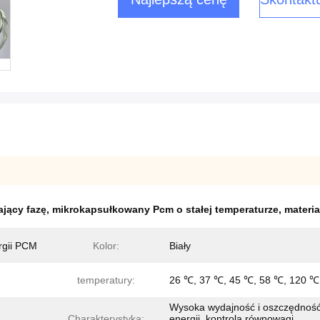
jący fazę
,
mikrokapsułkowany Pcm o stałej temperaturze
,
materi
rgii PCM
Kolor:
Biały
temperatury:
26 ℃, 37 ℃, 45 ℃, 58 ℃, 120 ℃
Wysoka wydajność i oszczędnoś
Charakterystyka:
energii, kontrola równowagi