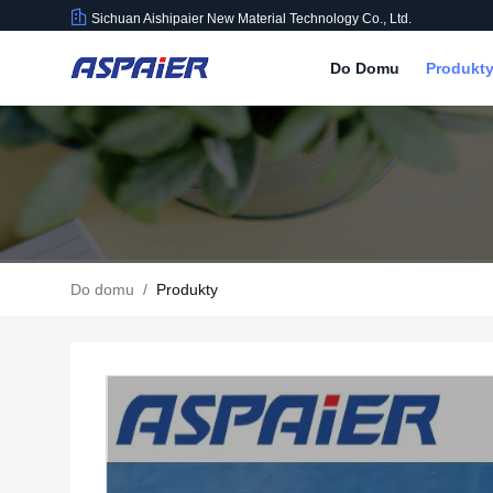
Sichuan Aishipaier New Material Technology Co., Ltd.
Do Domu
Produkt
Do domu
/
Produkty