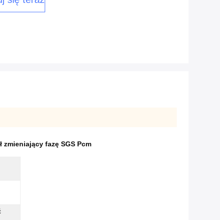
ał zmieniający fazę SGS Pcm
ć