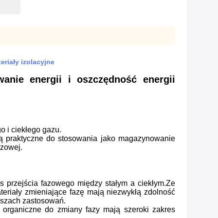
riały izolacyjne
anie energii i oszczędność energii
 i ciekłego gazu.
są praktyczne do stosowania jako magazynowanie
azowej.
as przejścia fazowego między stałym a ciekłym.Ze
teriały zmieniające fazę mają niezwykłą zdolność
uszach zastosowań.
y organiczne do zmiany fazy mają szeroki zakres