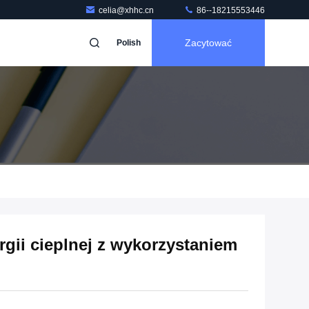
celia@xhhc.cn
86--18215553446
Zacytować
Polish
ii cieplnej z wykorzystaniem