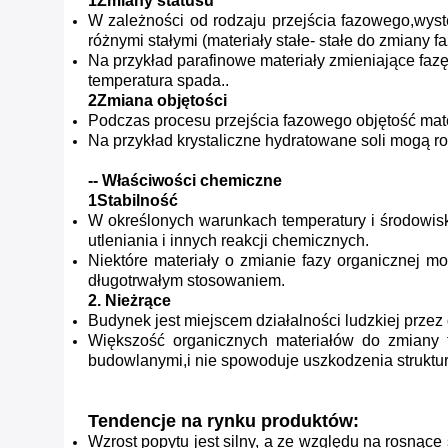
1Zmiany statusu
W zależności od rodzaju przejścia fazowego,wyst
różnymi stałymi (materiały stałe- stałe do zmiany fa
Na przykład parafinowe materiały zmieniające fazę 
temperatura spada..
2Zmiana objętości
Podczas procesu przejścia fazowego objętość mat
Na przykład krystaliczne hydratowane soli mogą roz
-- Właściwości chemiczne
1Stabilność
W określonych warunkach temperatury i środowisk
utleniania i innych reakcji chemicznych.
Niektóre materiały o zmianie fazy organicznej m
długotrwałym stosowaniem.
2. Nieżrące
Budynek jest miejscem działalności ludzkiej prze
Większość organicznych materiałów do zmiany f
budowlanymi,i nie spowoduje uszkodzenia struktu
Tendencje na rynku produktów:
Wzrost popytu jest silny, a ze względu na rosną