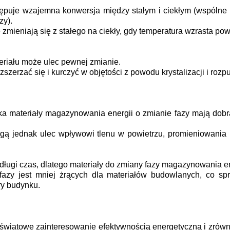
ępuje wzajemna konwersja między stałym i ciekłym (wspólne ma
zy).
zmieniają się z stałego na ciekły, gdy temperatura wzrasta powy
eriału może ulec pewnej zmianie.
szerzać się i kurczyć w objętości z powodu krystalizacji i roz
a materiały magazynowania energii o zmianie fazy mają dobrą 
ogą jednak ulec wpływowi tlenu w powietrzu, promieniowania 
z długi czas, dlatego materiały do zmiany fazy magazynowania 
azy jest mniej żrących dla materiałów budowlanych, co spr
ry budynku.
ce światowe zainteresowanie efektywnością energetyczną i zr