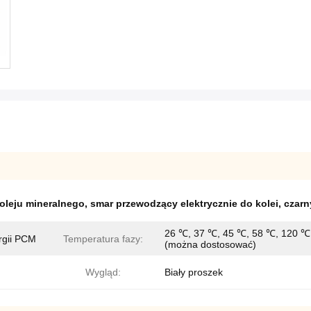
 oleju mineralnego
,
smar przewodzący elektrycznie do kolei
,
czarn
26 ℃, 37 ℃, 45 ℃, 58 ℃, 120 ℃
rgii PCM
Temperatura fazy:
(można dostosować)
Wygląd:
Biały proszek