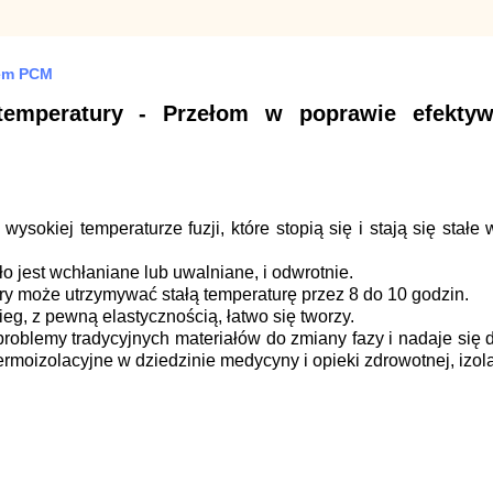
iem PCM
 temperatury - Przełom w poprawie efekt
wysokiej temperaturze fuzji, które stopią się i stają się sta
pło jest wchłaniane lub uwalniane, i odwrotnie.
ry może utrzymywać stałą temperaturę przez 8 do 10 godzin.
ieg, z pewną elastycznością, łatwo się tworzy.
e problemy tradycyjnych materiałów do zmiany fazy i nadaje s
oizolacyjne w dziedzinie medycyny i opieki zdrowotnej, izolac